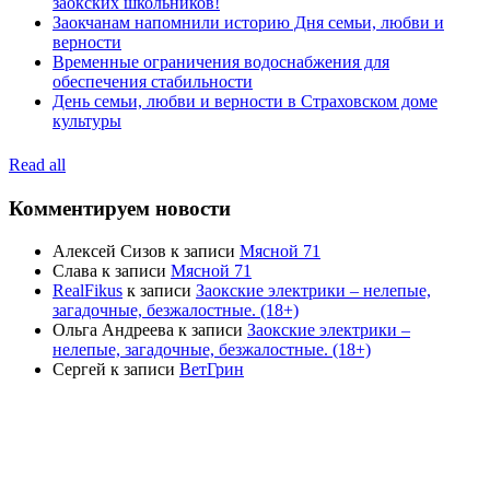
заокских школьников!
Заокчанам напомнили историю Дня семьи, любви и
верности
Временные ограничения водоснабжения для
обеспечения стабильности
День семьи, любви и верности в Страховском доме
культуры
Read all
Комментируем новости
Алексей Сизов
к записи
Мясной 71
Слава
к записи
Мясной 71
RealFikus
к записи
Заокские электрики – нелепые,
загадочные, безжалостные. (18+)
Ольга Андреева
к записи
Заокские электрики –
нелепые, загадочные, безжалостные. (18+)
Сергей
к записи
ВетГрин