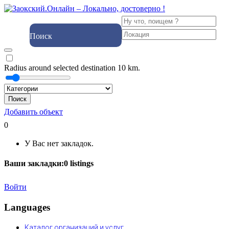
Поиск
Radius around selected destination
10
km.
Поиск
Добавить объект
0
У Вас нет закладок.
Ваши закладки:
0
listings
Войти
Languages
Каталог организаций и услуг