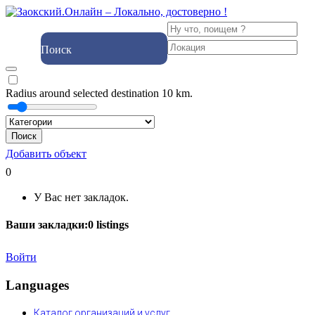
Поиск
Radius around selected destination
10
km.
Поиск
Добавить объект
0
У Вас нет закладок.
Ваши закладки:
0
listings
Войти
Languages
Каталог организаций и услуг