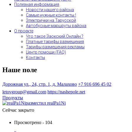
Полезная информация
Новости нашего района
Самые нужные контакты !
Электрички на Тарусской
Автобусные маршруты района
О проекте
Что такое Заокский.Онлайн ?
Платные тарифы размещения
Тарифы размещения рекламы
Центр помощи (FAQ)
Контакты
Наше поле
Дорожная ул., 24, стр. 1, д. Малахово
+7 916 696 45 02
letovgroup@gmail.com
https://nashepole.net
Продукты
разместил realPa1Ni
Сейчас закрыто
Просмотрено - 104