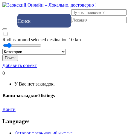
Поиск
Radius around selected destination
10
km.
Поиск
Добавить объект
0
У Вас нет закладок.
Ваши закладки:
0
listings
Войти
Languages
Каталог организаций и услуг