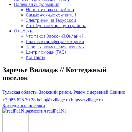
Полезная информация
Новости нашего района
Самые нужные контакты !
Электрички на Тарусской
Автобусные маршруты района
О проекте
Что такое Заокский.Онлайн ?
Платные тарифы размещения
Тарифы размещения рекламы
Центр помощи (FAQ)
Контакты
Заречье Вилладж // Коттеджный
поселок
Тульская область, Заокский район, Рядом с деревней Сенино
+7 985 625 39 28
hello@zvillage.ru
https://zvillage.ru
Коттеджные поселки
разместил realPa1Ni