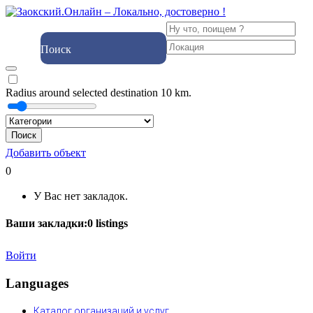
Поиск
Radius around selected destination
10
km.
Поиск
Добавить объект
0
У Вас нет закладок.
Ваши закладки:
0
listings
Войти
Languages
Каталог организаций и услуг