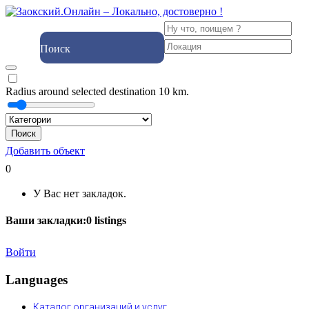
Поиск
Radius around selected destination
10
km.
Поиск
Добавить объект
0
У Вас нет закладок.
Ваши закладки:
0
listings
Войти
Languages
Каталог организаций и услуг