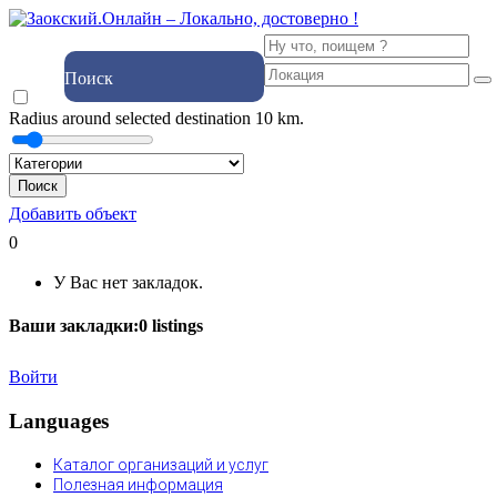
Поиск
Radius around selected destination
10
km.
Поиск
Добавить объект
0
У Вас нет закладок.
Ваши закладки:
0
listings
Войти
Languages
Каталог организаций и услуг
Полезная информация