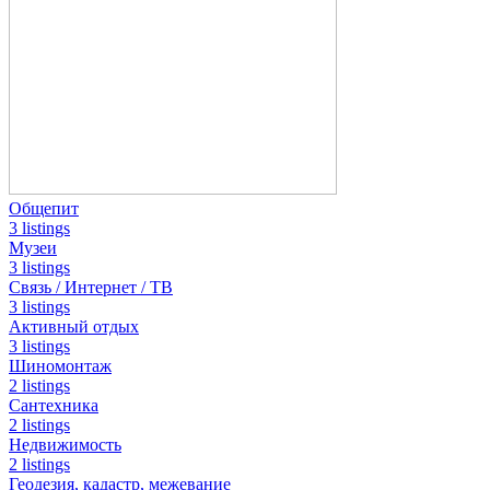
Общепит
3 listings
Музеи
3 listings
Связь / Интернет / ТВ
3 listings
Активный отдых
3 listings
Шиномонтаж
2 listings
Сантехника
2 listings
Недвижимость
2 listings
Геодезия, кадастр, межевание