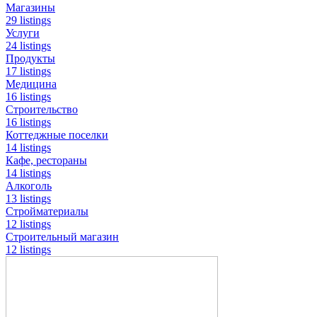
Магазины
29 listings
Услуги
24 listings
Продукты
17 listings
Медицина
16 listings
Строительство
16 listings
Коттеджные поселки
14 listings
Кафе, рестораны
14 listings
Алкоголь
13 listings
Стройматериалы
12 listings
Строительный магазин
12 listings