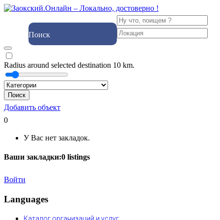
Поиск
Radius around selected destination
10
km.
Поиск
Добавить объект
0
У Вас нет закладок.
Ваши закладки:
0
listings
Войти
Languages
Каталог организаций и услуг