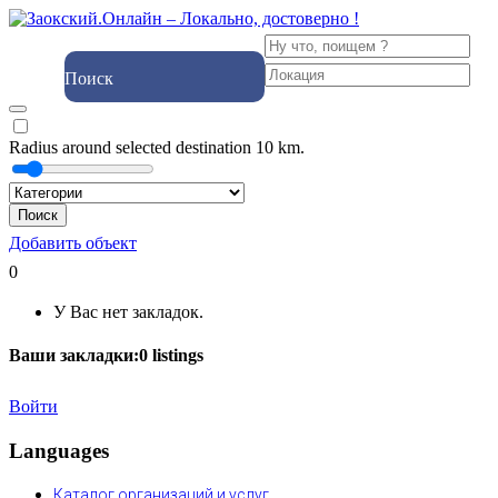
Поиск
Radius around selected destination
10
km.
Поиск
Добавить объект
0
У Вас нет закладок.
Ваши закладки:
0
listings
Войти
Languages
Каталог организаций и услуг