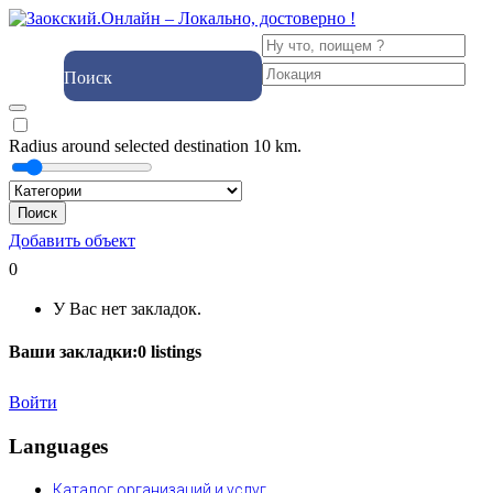
Поиск
Radius around selected destination
10
km.
Поиск
Добавить объект
0
У Вас нет закладок.
Ваши закладки:
0
listings
Войти
Languages
Каталог организаций и услуг