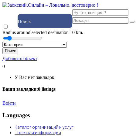
Поиск
Radius around selected destination
10
km.
Поиск
Добавить объект
0
У Вас нет закладок.
Ваши закладки:
0
listings
Войти
Languages
Каталог организаций и услуг
Полезная информация