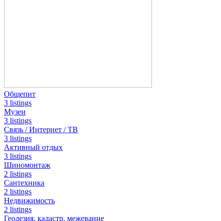
Общепит
3 listings
Музеи
3 listings
Связь / Интернет / ТВ
3 listings
Активный отдых
3 listings
Шиномонтаж
2 listings
Сантехника
2 listings
Недвижимость
2 listings
Геодезия, кадастр, межевание