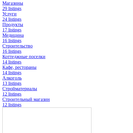
Магазины
29 listings
Услуги
24 listings
Продукты
17 listings
Медицина
16 listings
Строительство
16 listings
Коттеджные поселки
14 listings
Кафе, рестораны
14 listings
Алкоголь
13 listings
Стройматериалы
12 listings
Строительный магазин
12 listings