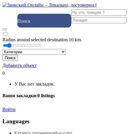
Поиск
Radius around selected destination
10
km.
Поиск
Добавить объект
0
У Вас нет закладок.
Ваши закладки:
0
listings
Войти
Languages
Каталог организаций и услуг