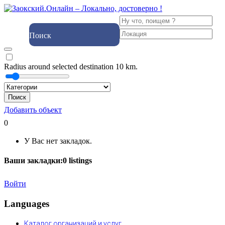
Поиск
Radius around selected destination
10
km.
Поиск
Добавить объект
0
У Вас нет закладок.
Ваши закладки:
0
listings
Войти
Languages
Каталог организаций и услуг