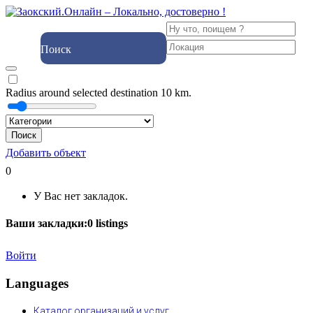
Поиск
Radius around selected destination
10
km.
Поиск
Добавить объект
0
У Вас нет закладок.
Ваши закладки:
0
listings
Войти
Languages
Каталог организаций и услуг