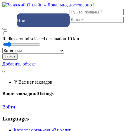
Поиск
Radius around selected destination
10
km.
Поиск
Добавить объект
0
У Вас нет закладок.
Ваши закладки:
0
listings
Войти
Languages
Каталог организаций и услуг