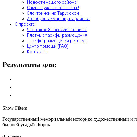
Новости нашего района
Самые нужные контакты !
Электрички на Тарусской
Автобусные маршруты района
О проекте
Что такое Заокский.Онлайн ?
Платные тарифы размещения
Тарифы размещения рекламы
Центр помощи (FAQ)
Контакты
Результаты для:
Show Filters
Государственный мемориальный историко-художественный и пр
бывшей усадьбе Борок.
Фильтры