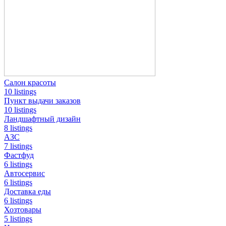
Салон красоты
10 listings
Пункт выдачи заказов
10 listings
Ландшафтный дизайн
8 listings
АЗС
7 listings
Фастфуд
6 listings
Автосервис
6 listings
Доставка еды
6 listings
Хозтовары
5 listings