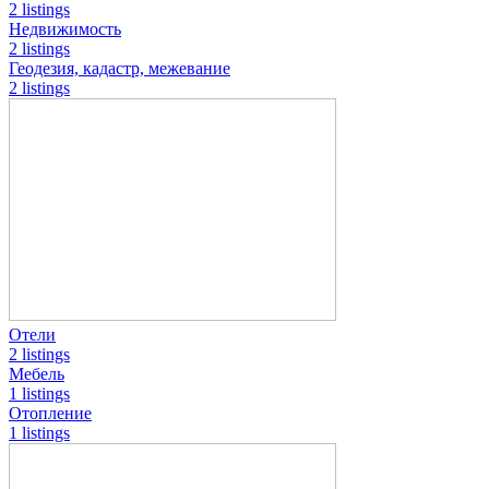
2 listings
Недвижимость
2 listings
Геодезия, кадастр, межевание
2 listings
Отели
2 listings
Мебель
1 listings
Отопление
1 listings