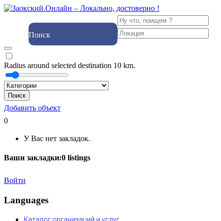
Поиск
Radius around selected destination
10
km.
Поиск
Добавить объект
0
У Вас нет закладок.
Ваши закладки:
0
listings
Войти
Languages
Каталог организаций и услуг