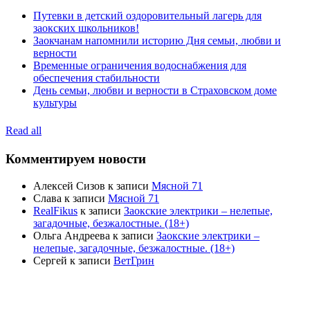
Путевки в детский оздоровительный лагерь для
заокских школьников!
Заокчанам напомнили историю Дня семьи, любви и
верности
Временные ограничения водоснабжения для
обеспечения стабильности
День семьи, любви и верности в Страховском доме
культуры
Read all
Комментируем новости
Алексей Сизов
к записи
Мясной 71
Слава
к записи
Мясной 71
RealFikus
к записи
Заокские электрики – нелепые,
загадочные, безжалостные. (18+)
Ольга Андреева
к записи
Заокские электрики –
нелепые, загадочные, безжалостные. (18+)
Сергей
к записи
ВетГрин