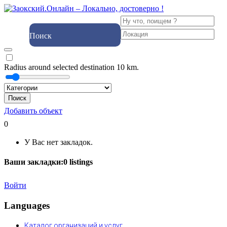
Поиск
Radius around selected destination
10
km.
Поиск
Добавить объект
0
У Вас нет закладок.
Ваши закладки:
0
listings
Войти
Languages
Каталог организаций и услуг