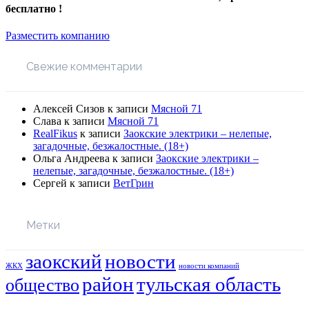
бесплатно !
Разместить компанию
Свежие комментарии
Алексей Сизов
к записи
Мясной 71
Слава
к записи
Мясной 71
RealFikus
к записи
Заокские электрики – нелепые,
загадочные, безжалостные. (18+)
Ольга Андреева
к записи
Заокские электрики –
нелепые, загадочные, безжалостные. (18+)
Сергей
к записи
ВетГрин
Метки
заокский
новости
новости компаний
ЖКХ
район
тульская область
общество