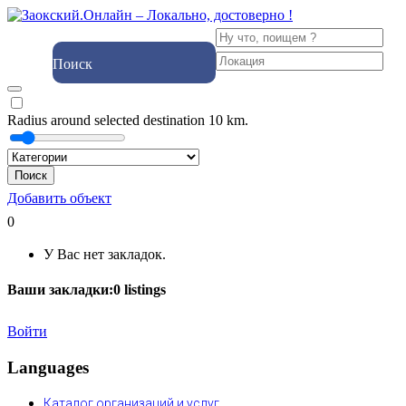
Поиск
Radius around selected destination
10
km.
Поиск
Добавить объект
0
У Вас нет закладок.
Ваши закладки:
0
listings
Войти
Languages
Каталог организаций и услуг