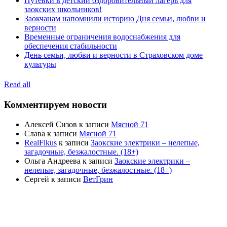
Путевки в детский оздоровительный лагерь для
заокских школьников!
Заокчанам напомнили историю Дня семьи, любви и
верности
Временные ограничения водоснабжения для
обеспечения стабильности
День семьи, любви и верности в Страховском доме
культуры
Read all
Комментируем новости
Алексей Сизов
к записи
Мясной 71
Слава
к записи
Мясной 71
RealFikus
к записи
Заокские электрики – нелепые,
загадочные, безжалостные. (18+)
Ольга Андреева
к записи
Заокские электрики –
нелепые, загадочные, безжалостные. (18+)
Сергей
к записи
ВетГрин