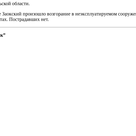
ской области.
е Заокский произошло возгорание в неэксплуатируемом сооруже
тах. Пострадавших нет.
ик”