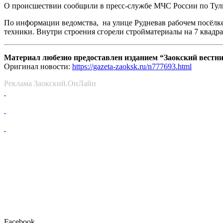
О происшествии сообщили в пресс-службе МЧС России по Туль
По информации ведомства, на улице Рудневав рабочем посёлк
техники. Внутри строения сгорели стройматериалы на 7 квадра
Материал любезно предоставлен изданием “Заокский вестн
Оригинал новости:
https://gazeta-zaoksk.ru/n777693.html
Реклама Заокский.ОнЛайн
Facebook