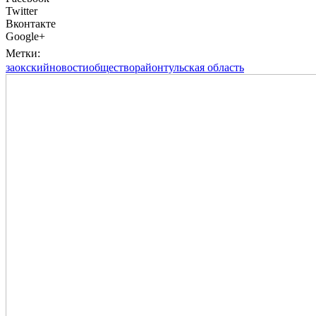
Twitter
Вконтакте
Google+
Метки:
заокский
новости
общество
район
тульская область