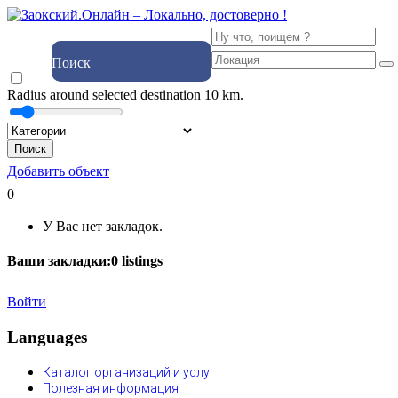
Поиск
Radius around selected destination
10
km.
Поиск
Добавить объект
0
У Вас нет закладок.
Ваши закладки:
0
listings
Войти
Languages
Каталог организаций и услуг
Полезная информация