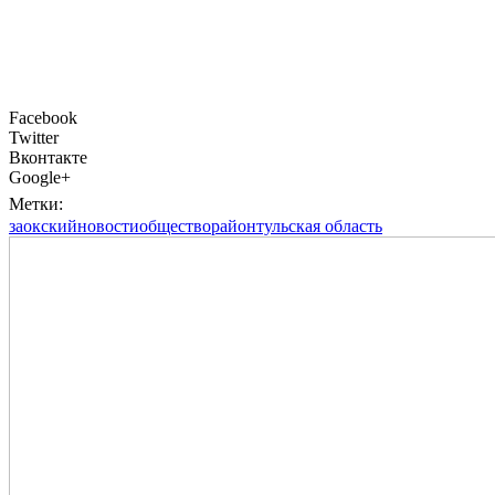
Facebook
Twitter
Вконтакте
Google+
Метки:
заокский
новости
общество
район
тульская область