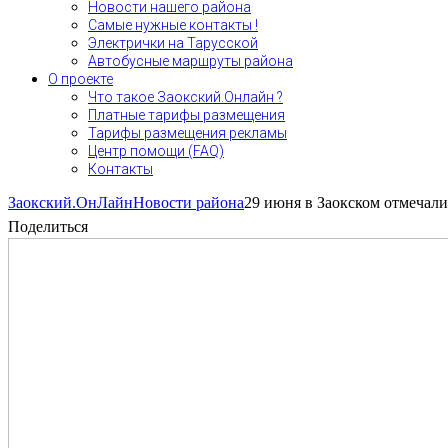
Новости нашего района
Самые нужные контакты !
Электрички на Тарусской
Автобусные маршруты района
О проекте
Что такое Заокский.Онлайн ?
Платные тарифы размещения
Тарифы размещения рекламы
Центр помощи (FAQ)
Контакты
Заокский.ОнЛайн
Новости района
29 июня в Заокском отмечал
Поделиться