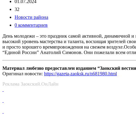
01.07.2024
32
Новости района
0 комментариев
День молодежи – это праздник самой активной, динамичной и 
высокий уровень мастерства и таланта, восхищая зрителей св
и просто хорошего времяпровождения на свежем воздухе.Особ
“Единой России” Анатолий Симонов. Они пожелали всем отли
Материал любезно предоставлен изданием “Заокский вестн
Оригинал новости:
https://gazeta-zaoksk.ru/n681980.html
Реклама Заокский.ОнЛайн