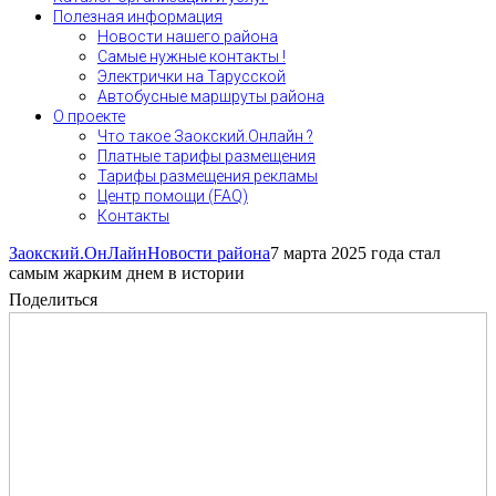
Полезная информация
Новости нашего района
Самые нужные контакты !
Электрички на Тарусской
Автобусные маршруты района
О проекте
Что такое Заокский.Онлайн ?
Платные тарифы размещения
Тарифы размещения рекламы
Центр помощи (FAQ)
Контакты
Заокский.ОнЛайн
Новости района
7 марта 2025 года стал
самым жарким днем в истории
Поделиться