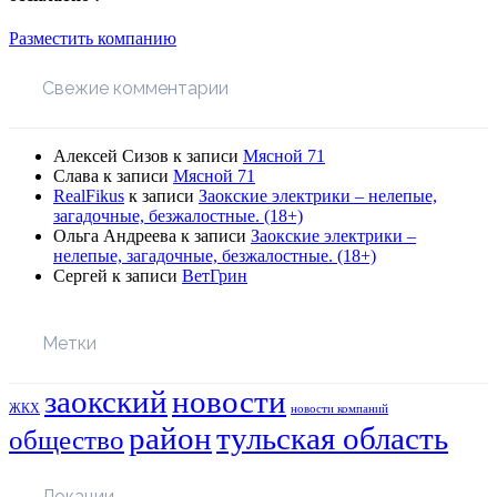
Разместить компанию
Свежие комментарии
Алексей Сизов
к записи
Мясной 71
Слава
к записи
Мясной 71
RealFikus
к записи
Заокские электрики – нелепые,
загадочные, безжалостные. (18+)
Ольга Андреева
к записи
Заокские электрики –
нелепые, загадочные, безжалостные. (18+)
Сергей
к записи
ВетГрин
Метки
заокский
новости
ЖКХ
новости компаний
район
тульская область
общество
Локации