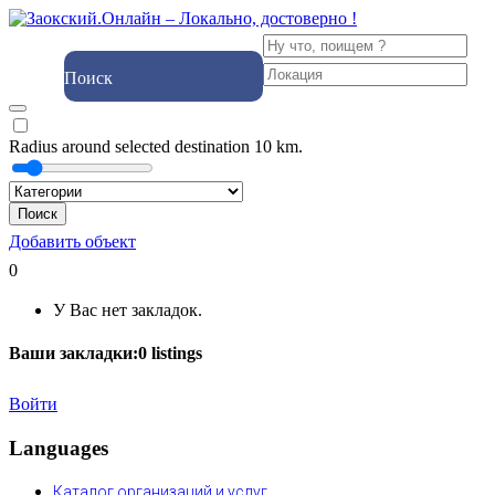
Поиск
Radius around selected destination
10
km.
Поиск
Добавить объект
0
У Вас нет закладок.
Ваши закладки:
0
listings
Войти
Languages
Каталог организаций и услуг