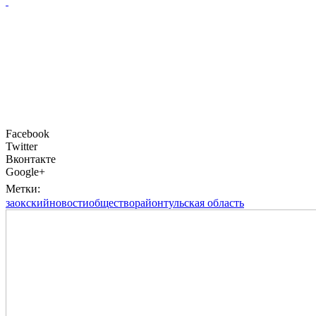
Facebook
Twitter
Вконтакте
Google+
Метки:
заокский
новости
общество
район
тульская область