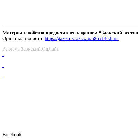
Материал любезно предоставлен изданием “Заокский вестн
Оригинал новости:
https://gazeta-zaoksk.ru/n865136.html
Реклама Заокский.ОнЛайн
Facebook