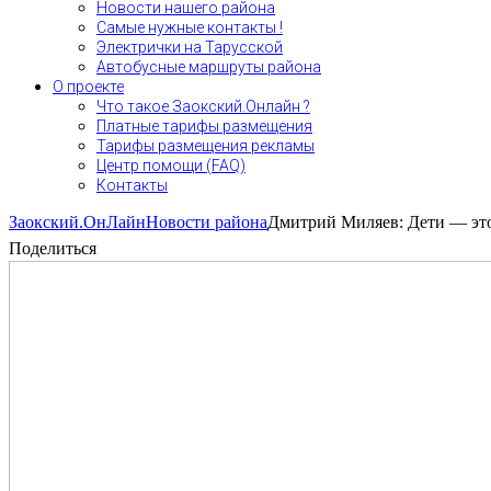
Новости нашего района
Самые нужные контакты !
Электрички на Тарусской
Автобусные маршруты района
О проекте
Что такое Заокский.Онлайн ?
Платные тарифы размещения
Тарифы размещения рекламы
Центр помощи (FAQ)
Контакты
Заокский.ОнЛайн
Новости района
Дмитрий Миляев: Дети — это 
Поделиться