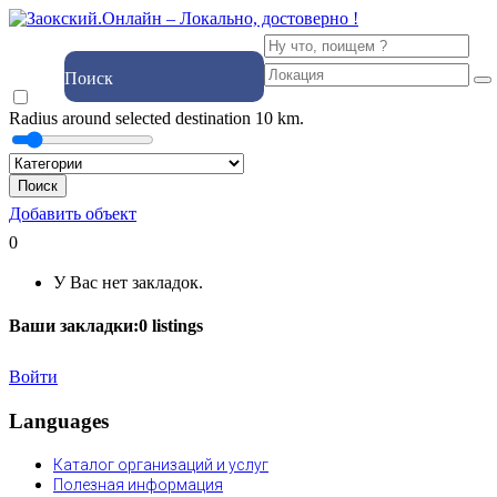
Поиск
Radius around selected destination
10
km.
Поиск
Добавить объект
0
У Вас нет закладок.
Ваши закладки:
0
listings
Войти
Languages
Каталог организаций и услуг
Полезная информация