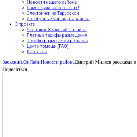
Новости нашего района
Самые нужные контакты !
Электрички на Тарусской
Автобусные маршруты района
О проекте
Что такое Заокский.Онлайн ?
Платные тарифы размещения
Тарифы размещения рекламы
Центр помощи (FAQ)
Контакты
Заокский.ОнЛайн
Новости района
Дмитрий Миляев рассказал в 
Поделиться