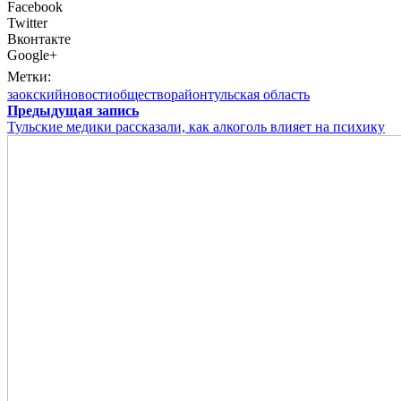
Facebook
Twitter
Вконтакте
Google+
Метки:
заокский
новости
общество
район
тульская область
Предыдущая запись
Тульские медики рассказали, как алкоголь влияет на психику