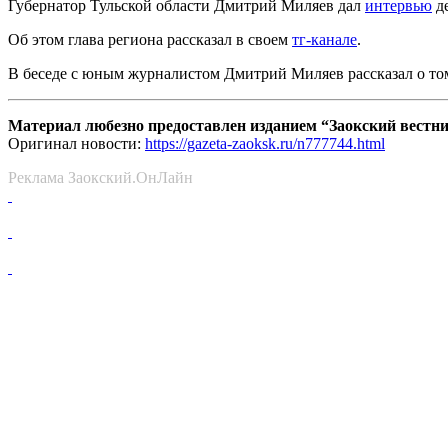
Губернатор Тульской области Дмитрий Миляев дал
интервью
де
Об этом глава региона рассказал в своем
тг-канале
.
В беседе с юным журналистом Дмитрий Миляев рассказал о том,
Материал любезно предоставлен изданием “Заокский вестн
Оригинал новости:
https://gazeta-zaoksk.ru/n777744.html
Реклама Заокский.ОнЛайн