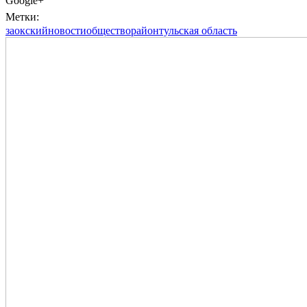
Google+
Метки:
заокский
новости
общество
район
тульская область