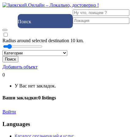
Поиск
Radius around selected destination
10
km.
Поиск
Добавить объект
0
У Вас нет закладок.
Ваши закладки:
0
listings
Войти
Languages
Каталог организаций и услуг