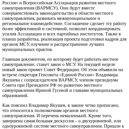
Россия» и Всероссийская Ассоциация развития местного
самоуправления (ВАРМСУ). Они будут вместе
совершенствовать законодательство в области местного
самоуправления, развивать межмуниципальное и
региональное взаимодействие. Соглашение сделает эту работу
более эффективной и системной, позволит координировать
усилия Ассоциации и всех партийных институтов. Также в
планах разработка, реализация проекта подготовки кадров для
органов МСУ, изучение и распространение лучших
муниципальных практик.
Главным документом, по которому будет работать местное
самоуправление, станет закон о МСУ. На текущей неделе
новый закон примет Совет Федерации. Об этом объявили на
встрече секретаря Генсовета «Единой России» Владимира
Якушева с сопредседателем ВАРМСУ, членом президиума
Совета при Президенте РФ по развитию местного
самоуправления Ириной Гусевой и главами муниципальных
образований.
Как пояснил Владимир Якушев, в законе четко прописано,
что относится к полномочиям органов местного
самоуправления. И перечень немаленький. Кроме того,
завершена самая большая дискуссия – о двухуровневой, или
одноуровневой системе местного самоуправления. Пришли к