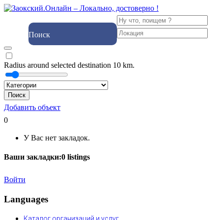
Поиск
Radius around selected destination
10
km.
Поиск
Добавить объект
0
У Вас нет закладок.
Ваши закладки:
0
listings
Войти
Languages
Каталог организаций и услуг