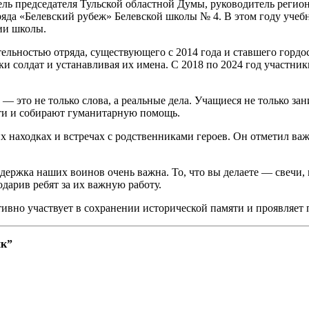
ель председателя Тульской областной Думы, руководитель регио
яда «Белевский рубеж» Белевской школы № 4. В этом году учебн
ии школы.
ельностью отряда, существующего с 2014 года и ставшего гордос
и солдат и устанавливая их имена. С 2018 по 2024 год участни
 это не только слова, а реальные дела. Учащиеся не только за
ти и собирают гуманитарную помощь.
 находках и встречах с родственниками героев. Он отметил важ
ддержка наших воинов очень важна. То, что вы делаете — свечи
дарив ребят за их важную работу.
тивно участвует в сохранении исторической памяти и проявляет 
ик”