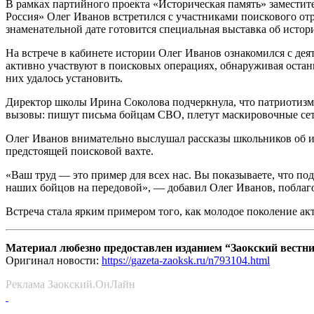
В рамках партийного проекта «Историческая память» заместит
Россия» Олег Иванов встретился с участниками поискового отр
знаменательной дате готовится специальная выставка об истор
На встрече в кабинете истории Олег Иванов ознакомился с деят
активно участвуют в поисковых операциях, обнаруживая останк
них удалось установить.
Директор школы Ирина Соколова подчеркнула, что патриотизм —
вызовы: пишут письма бойцам СВО, плетут маскировочные се
Олег Иванов внимательно выслушал рассказы школьников об их
предстоящей поисковой вахте.
«Ваш труд — это пример для всех нас. Вы показываете, что по
наших бойцов на передовой», — добавил Олег Иванов, поблаго
Встреча стала ярким примером того, как молодое поколение ак
Материал любезно предоставлен изданием “Заокский вестн
Оригинал новости:
https://gazeta-zaoksk.ru/n793104.html
Реклама Заокский.ОнЛайн