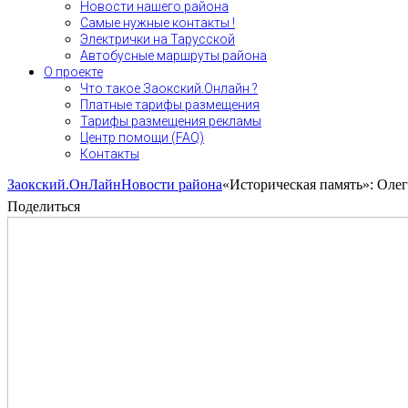
Новости нашего района
Самые нужные контакты !
Электрички на Тарусской
Автобусные маршруты района
О проекте
Что такое Заокский.Онлайн ?
Платные тарифы размещения
Тарифы размещения рекламы
Центр помощи (FAQ)
Контакты
Заокский.ОнЛайн
Новости района
«Историческая память»: Оле
Поделиться