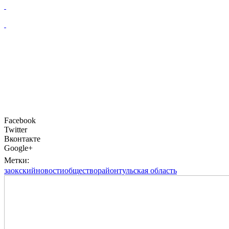
Facebook
Twitter
Вконтакте
Google+
Метки:
заокский
новости
общество
район
тульская область