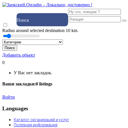
Поиск
Radius around selected destination
10
km.
Поиск
Добавить объект
0
У Вас нет закладок.
Ваши закладки:
0
listings
Войти
Languages
Каталог организаций и услуг
Полезная информация