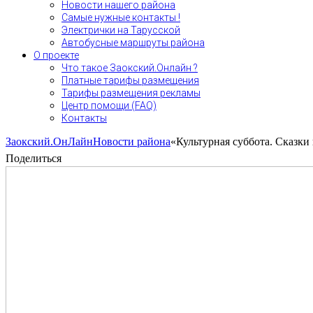
Новости нашего района
Самые нужные контакты !
Электрички на Тарусской
Автобусные маршруты района
О проекте
Что такое Заокский.Онлайн ?
Платные тарифы размещения
Тарифы размещения рекламы
Центр помощи (FAQ)
Контакты
Заокский.ОнЛайн
Новости района
«Культурная суббота. Сказки
Поделиться