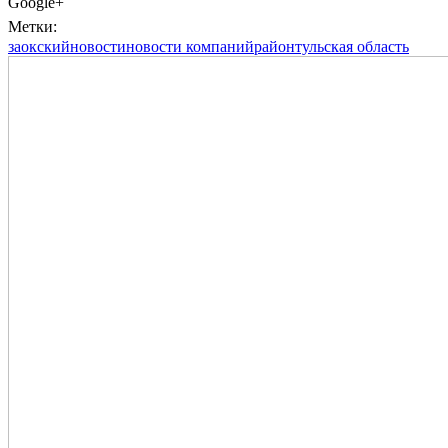
Google+
Метки:
заокский
новости
новости компаний
район
тульская область