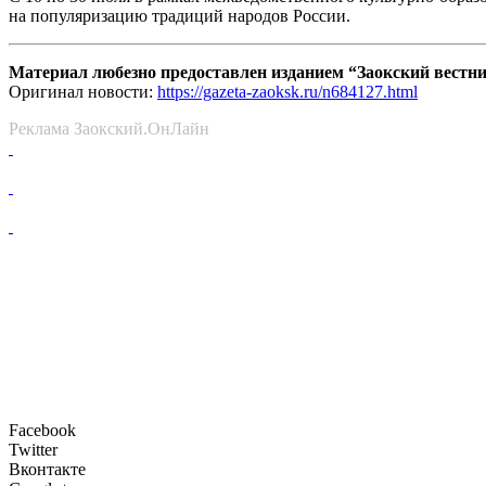
на популяризацию традиций народов России.
Материал любезно предоставлен изданием “Заокский вестн
Оригинал новости:
https://gazeta-zaoksk.ru/n684127.html
Реклама Заокский.ОнЛайн
Facebook
Twitter
Вконтакте