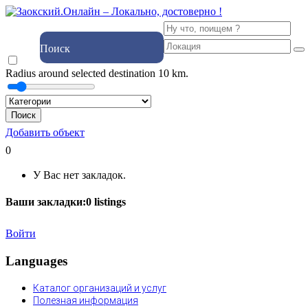
Поиск
Radius around selected destination
10
km.
Поиск
Добавить объект
0
У Вас нет закладок.
Ваши закладки:
0
listings
Войти
Languages
Каталог организаций и услуг
Полезная информация