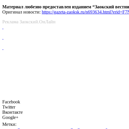
Материал любезно предоставлен изданием “Заокский вестн
Оригинал новости:
https://gazeta-zaoksk.ru/n693634.html?eri
Реклама Заокский.ОнЛайн
Facebook
Twitter
Вконтакте
Google+
Метки: