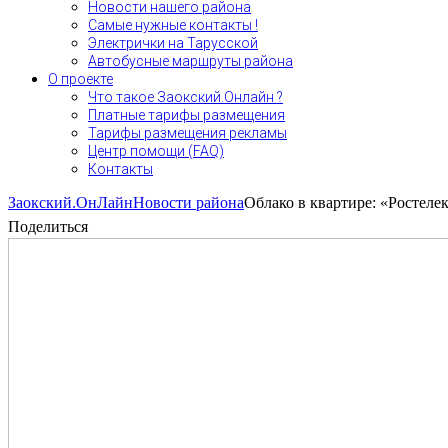
Новости нашего района
Самые нужные контакты !
Электрички на Тарусской
Автобусные маршруты района
О проекте
Что такое Заокский.Онлайн ?
Платные тарифы размещения
Тарифы размещения рекламы
Центр помощи (FAQ)
Контакты
Заокский.ОнЛайн
Новости района
Облако в квартире: «Ростеле
Поделиться