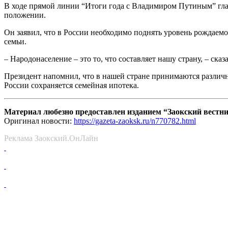
В ходе прямой линии “Итоги года с Владимиром Путиным” глава
положении.
Он заявил, что в России необходимо поднять уровень рождаем
семьи.
– Народонаселение – это то, что составляет нашу страну, – ска
Президент напомнил, что в нашей стране принимаются различн
России сохраняется семейная ипотека.
Материал любезно предоставлен изданием “Заокский вестн
Оригинал новости:
https://gazeta-zaoksk.ru/n770782.html
Реклама Заокский.ОнЛайн