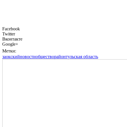
Facebook
Twitter
Вконтакте
Google+
Метки:
заокский
новости
общество
район
тульская область