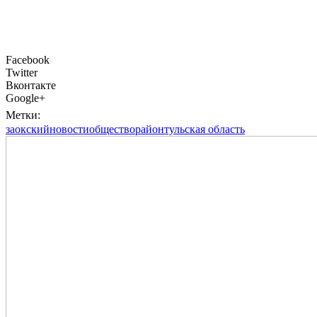
Facebook
Twitter
Вконтакте
Google+
Метки:
заокский
новости
общество
район
тульская область