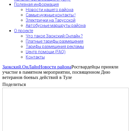
Полезная информация
Новости нашего района
Самые нужные контакты !
Электрички на Тарусской
Автобусные маршруты района
О проекте
Что такое Заокский.Онлайн ?
Платные тарифы размещения
Тарифы размещения рекламы
Центр помощи (FAQ)
Контакты
Заокский.ОнЛайн
Новости района
Росгвардейцы приняли
участие в памятном мероприятии, посвященном Дню
ветеранов боевых действий в Туле
Поделиться