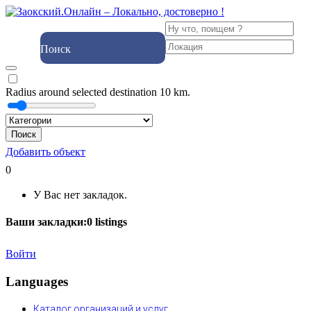
Поиск
Radius around selected destination
10
km.
Поиск
Добавить объект
0
У Вас нет закладок.
Ваши закладки:
0
listings
Войти
Languages
Каталог организаций и услуг