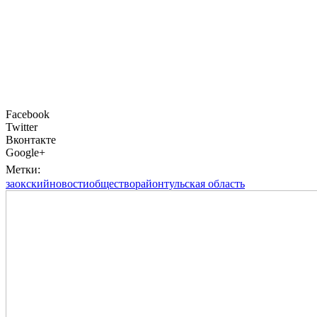
Facebook
Twitter
Вконтакте
Google+
Метки:
заокский
новости
общество
район
тульская область