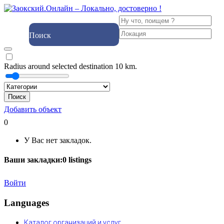
Поиск
Radius around selected destination
10
km.
Поиск
Добавить объект
0
У Вас нет закладок.
Ваши закладки:
0
listings
Войти
Languages
Каталог организаций и услуг