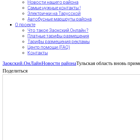
Новости нашего района
Самые нужные контакты !
Электрички на Тарусской
Автобусные маршруты района
О проекте
Что такое Заокский.Онлайн ?
Платные тарифы размещения
Тарифы размещения рекламы
Центр помощи (FAQ)
Контакты
Заокский.ОнЛайн
Новости района
Тульская область вновь при
Поделиться