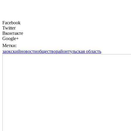
Facebook
Twitter
Вконтакте
Google+
Метки:
заокский
новости
общество
район
тульская область