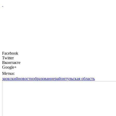
Facebook
Twitter
Вконтакте
Google+
Метки:
заокский
новости
образование
район
тульская область