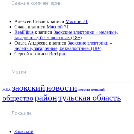
Свежие комментарии
Алексей Сизов
к записи
Мясной 71
Слава
к записи
Мясной 71
RealFikus
к записи
Заокские электрики – нелепые,
загадочные, безжалостные. (18+)
Ольга Андреева
к записи
Заокские электрики –
нелепые, загадочные, безжалостные. (18+)
Сергей
к записи
ВетГрин
Метки
заокский
новости
ЖКХ
новости компаний
район
тульская область
общество
Локации
Заокский