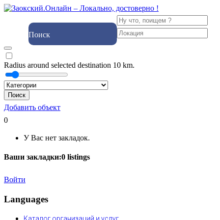
Поиск
Radius around selected destination
10
km.
Поиск
Добавить объект
0
У Вас нет закладок.
Ваши закладки:
0
listings
Войти
Languages
Каталог организаций и услуг