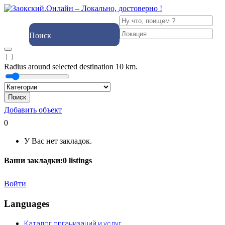
Поиск
Radius around selected destination
10
km.
Поиск
Добавить объект
0
У Вас нет закладок.
Ваши закладки:
0
listings
Войти
Languages
Каталог организаций и услуг