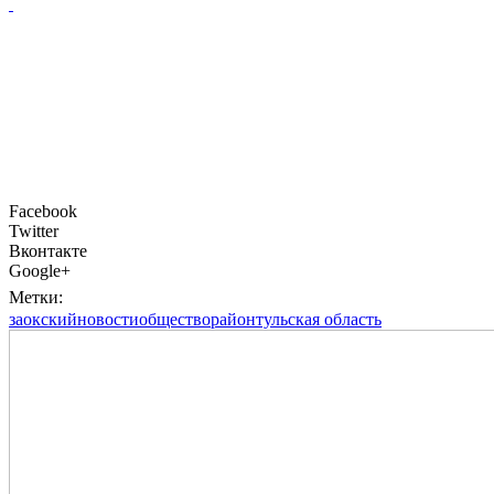
Facebook
Twitter
Вконтакте
Google+
Метки:
заокский
новости
общество
район
тульская область