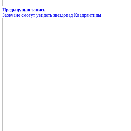
Предыдущая запись
Заокчане смогут увидеть звездопад Квадрантиды