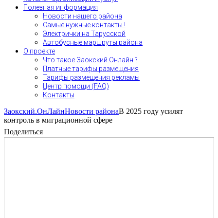
Полезная информация
Новости нашего района
Самые нужные контакты !
Электрички на Тарусской
Автобусные маршруты района
О проекте
Что такое Заокский.Онлайн ?
Платные тарифы размещения
Тарифы размещения рекламы
Центр помощи (FAQ)
Контакты
Заокский.ОнЛайн
Новости района
В 2025 году усилят
контроль в миграционной сфере
Поделиться