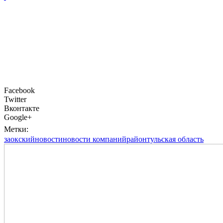
Facebook
Twitter
Вконтакте
Google+
Метки:
заокский
новости
новости компаний
район
тульская область