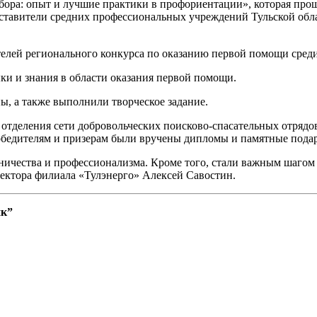
ра: опыт и лучшие практики в профориентации», которая прошл
дставители средних профессиональных учреждений Тульской обл
елей регионального конкурса по оказанию первой помощи среди
ки и знания в области оказания первой помощи.
, а также выполнили творческое задание.
о отделения сети добровольческих поисково-спасательных отряд
Победителям и призерам были вручены дипломы и памятные пода
ичества и профессионализма. Кроме того, стали важным шагом 
ектора филиала «Тулэнерго» Алексей Савостин.
ик”