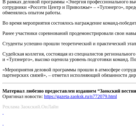
В рамках деловой программы «Энергия профессионального выбо
сотрудники «Россети Центр и Приволжье» – «Тулэнерго», пре
обменялись опытом работы.
Во время мероприятия состоялось награждение команд-победит
Ранее участники соревнований продемонстрировали свои навы
Студенты успешно прошли теоретический и практический этапы
Судейская коллегия, состоящая из специалистов региональног
и «Тулэнерго», высоко оценила уровень подготовки команд. 
«Мероприятия деловой программы прошли в атмосфере сотрудн
партнерских связей», – отметил исполняющий обязанности дир
Материал любезно предоставлен изданием “Заокский вестн
Оригинал новости:
https://gazeta-zaoksk.ru/n772079.html
Реклама Заокский.ОнЛайн