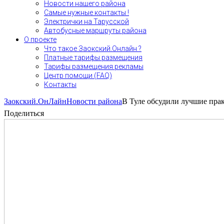
Новости нашего района
Самые нужные контакты !
Электрички на Тарусской
Автобусные маршруты района
О проекте
Что такое Заокский.Онлайн ?
Платные тарифы размещения
Тарифы размещения рекламы
Центр помощи (FAQ)
Контакты
Заокский.ОнЛайн
Новости района
В Туле обсудили лучшие пра
Поделиться