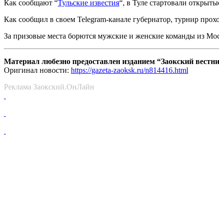
Как сообщают “
Тульские известия
“, в Туле стартовали открыт
Как сообщил в своем Telegram-канале губернатор, турнир прох
За призовые места борются мужские и женские команды из Мос
Материал любезно предоставлен изданием “Заокский вестн
Оригинал новости:
https://gazeta-zaoksk.ru/n814416.html
Реклама Заокский.ОнЛайн