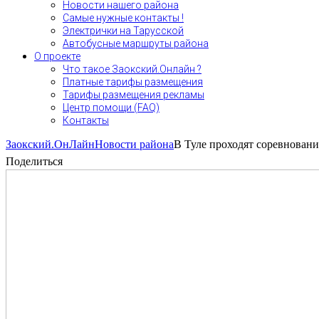
Новости нашего района
Самые нужные контакты !
Электрички на Тарусской
Автобусные маршруты района
О проекте
Что такое Заокский.Онлайн ?
Платные тарифы размещения
Тарифы размещения рекламы
Центр помощи (FAQ)
Контакты
Заокский.ОнЛайн
Новости района
В Туле проходят соревновани
Поделиться