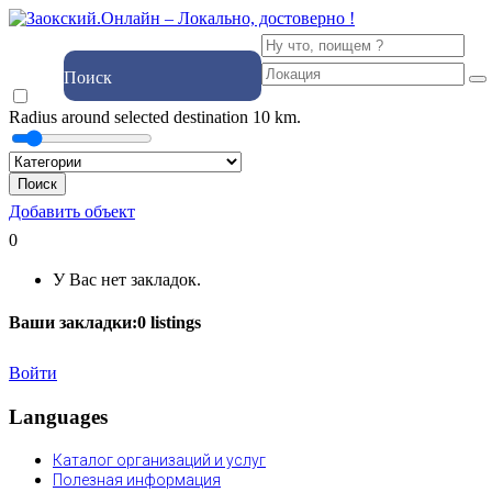
Поиск
Radius around selected destination
10
km.
Поиск
Добавить объект
0
У Вас нет закладок.
Ваши закладки:
0
listings
Войти
Languages
Каталог организаций и услуг
Полезная информация