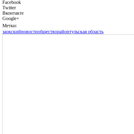
Facebook
Twitter
Вконтакте
Google+
Метки:
заокский
новости
общество
район
тульская область