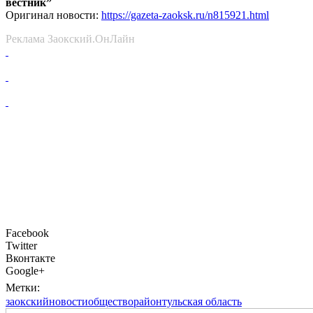
вестник”
Оригинал новости:
https://gazeta-zaoksk.ru/n815921.html
Реклама Заокский.ОнЛайн
Facebook
Twitter
Вконтакте
Google+
Метки:
заокский
новости
общество
район
тульская область