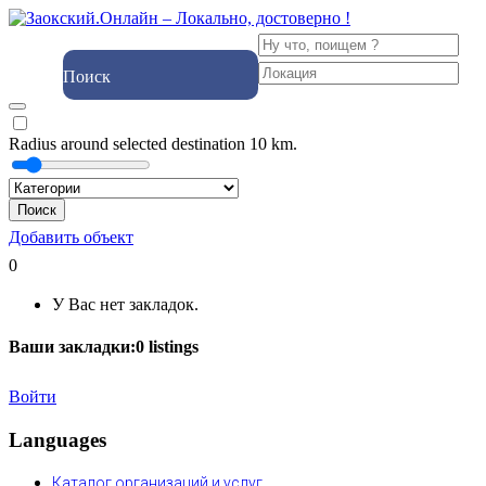
Поиск
Radius around selected destination
10
km.
Поиск
Добавить объект
0
У Вас нет закладок.
Ваши закладки:
0
listings
Войти
Languages
Каталог организаций и услуг