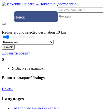
Поиск
Radius around selected destination
10
km.
Поиск
Добавить объект
0
У Вас нет закладок.
Ваши закладки:
0
listings
Войти
Languages
Каталог организаций и услуг