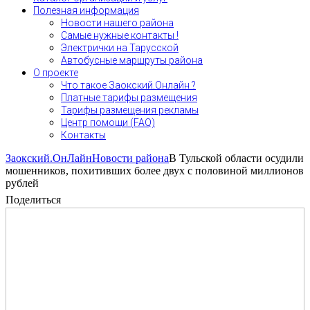
Полезная информация
Новости нашего района
Самые нужные контакты !
Электрички на Тарусской
Автобусные маршруты района
О проекте
Что такое Заокский.Онлайн ?
Платные тарифы размещения
Тарифы размещения рекламы
Центр помощи (FAQ)
Контакты
Заокский.ОнЛайн
Новости района
В Тульской области осудили
мошенников, похитивших более двух с половиной миллионов
рублей
Поделиться