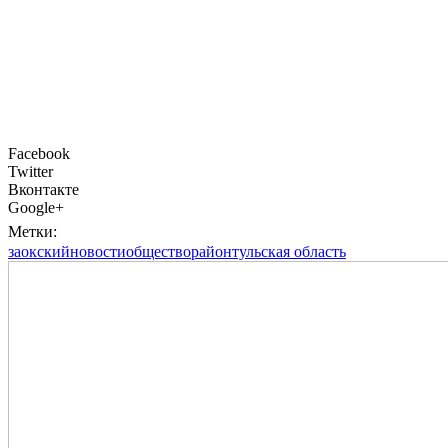
Facebook
Twitter
Вконтакте
Google+
Метки:
заокский
новости
общество
район
тульская область