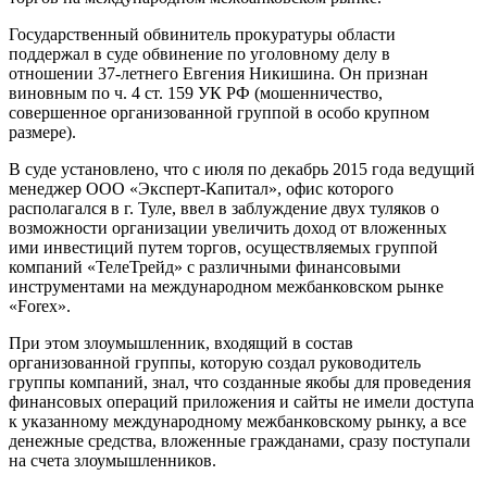
Государственный обвинитель прокуратуры области
поддержал в суде обвинение по уголовному делу в
отношении 37-летнего Евгения Никишина. Он признан
виновным по ч. 4 ст. 159 УК РФ (мошенничество,
совершенное организованной группой в особо крупном
размере).
В суде установлено, что с июля по декабрь 2015 года ведущий
менеджер ООО «Эксперт-Капитал», офис которого
располагался в г. Туле, ввел в заблуждение двух туляков о
возможности организации увеличить доход от вложенных
ими инвестиций путем торгов, осуществляемых группой
компаний «ТелеТрейд» с различными финансовыми
инструментами на международном межбанковском рынке
«Forex».
При этом злоумышленник, входящий в состав
организованной группы, которую создал руководитель
группы компаний, знал, что созданные якобы для проведения
финансовых операций приложения и сайты не имели доступа
к указанному международному межбанковскому рынку, а все
денежные средства, вложенные гражданами, сразу поступали
на счета злоумышленников.