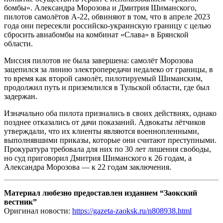
бомбы». Александра Морозова и Дмитрия Шиманского,
пилотов самолётов А-22, обвиняют в том, что в апреле 2023
года они пересекли российско-украинскую границу с целью
сбросить авиабомбы на комбинат «Слава» в Брянской
области.
Миссия пилотов не была завершена: самолёт Морозова
зацепился за линию электропередачи недалеко от границы, в
то время как второй самолёт, пилотируемый Шиманским,
продолжил путь и приземлился в Тульской области, где был
задержан.
Изначально оба пилота признались в своих действиях, однако
позднее отказались от дачи показаний. Адвокаты лётчиков
утверждали, что их клиенты являются военнопленными,
выполнявшими приказы, которые они считают преступными.
Прокуратура требовала для них по 30 лет лишения свободы,
но суд приговорил Дмитрия Шиманского к 26 годам, а
Александра Морозова — к 22 годам заключения.
Материал любезно предоставлен изданием “Заокский
вестник”
Оригинал новости:
https://gazeta-zaoksk.ru/n808938.html