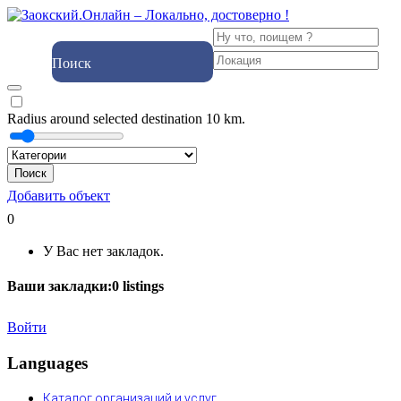
Поиск
Radius around selected destination
10
km.
Поиск
Добавить объект
0
У Вас нет закладок.
Ваши закладки:
0
listings
Войти
Languages
Каталог организаций и услуг