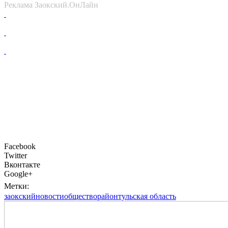
Реклама Заокский.ОнЛайн
Facebook
Twitter
Вконтакте
Google+
Метки:
заокский
новости
общество
район
тульская область