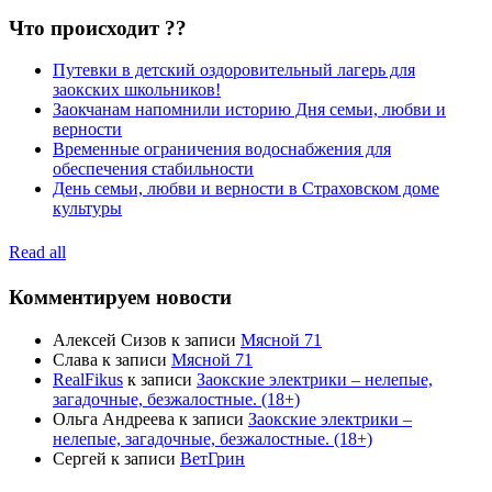
Что происходит ??
Путевки в детский оздоровительный лагерь для
заокских школьников!
Заокчанам напомнили историю Дня семьи, любви и
верности
Временные ограничения водоснабжения для
обеспечения стабильности
День семьи, любви и верности в Страховском доме
культуры
Read all
Комментируем новости
Алексей Сизов
к записи
Мясной 71
Слава
к записи
Мясной 71
RealFikus
к записи
Заокские электрики – нелепые,
загадочные, безжалостные. (18+)
Ольга Андреева
к записи
Заокские электрики –
нелепые, загадочные, безжалостные. (18+)
Сергей
к записи
ВетГрин