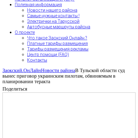
Полезная информация
Новости нашего района
Самые нужные контакты !
Электрички на Тарусской
Автобусные маршруты района
О проекте
Что такое Заокский.Онлайн ?
Платные тарифы размещения
Тарифы размещения рекламы
Центр помощи (FAQ)
Контакты
Заокский.ОнЛайн
Новости района
В Тульской области суд
вынес приговор украинским пилотам, обвиняемым в
планировании теракта
Поделиться