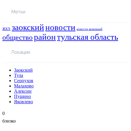
Метки
заокский
новости
ЖКХ
новости компаний
район
тульская область
общество
Локации
Заокский
Тула
Серпухов
Малахово
Алексин
Пущино
Яковлево
0
близко