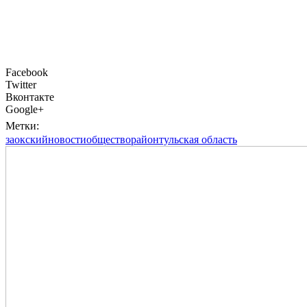
Facebook
Twitter
Вконтакте
Google+
Метки:
заокский
новости
общество
район
тульская область