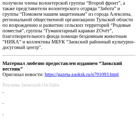
получили члены волонтерской группы “Второй фронт”, а
также представители волонтерского отдряда “Забота” и
группы “Поможем нашим защитникам” из города Алексина,
региональной общественной организациии Тульской области
по возрождению и развитию сельских территорий “Родовые
поместья”, группы “Гуманитарный караван ZOvёт”,
благотворительного фонда помощи бездомным животным
“НИКА” и коллектива МБУК “Заокский районный культурно-
досуговый центр”.
Материал любезно предоставлен изданием “Заокский
вестник”
Оригинал новости:
https://gazeta-zaoksk.ru/n791093.html
Реклама Заокский.ОнЛайн