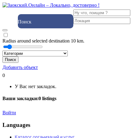
Поиск
Radius around selected destination
10
km.
Поиск
Добавить объект
0
У Вас нет закладок.
Ваши закладки:
0
listings
Войти
Languages
Каталог организаций и услуг