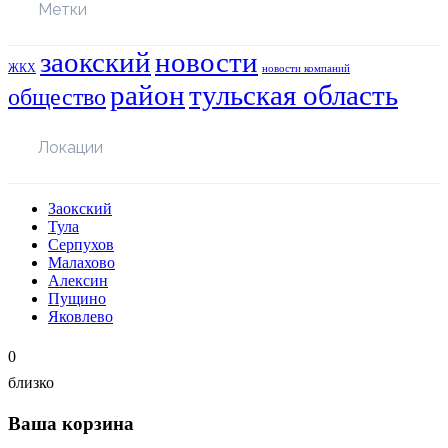
Метки
заокский
новости
ЖКХ
новости компаний
район
тульская область
общество
Локации
Заокский
Тула
Серпухов
Малахово
Алексин
Пущино
Яковлево
0
близко
Ваша корзина