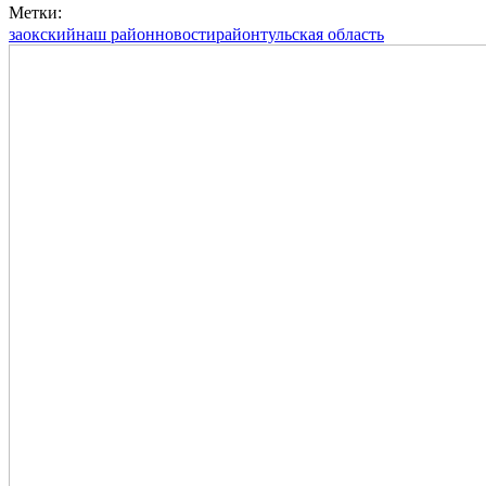
Метки:
заокский
наш район
новости
район
тульская область