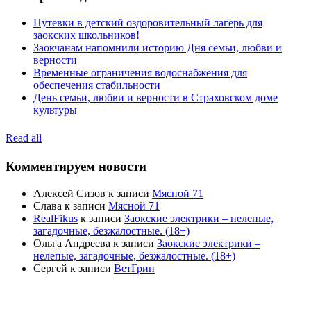
Путевки в детский оздоровительный лагерь для
заокских школьников!
Заокчанам напомнили историю Дня семьи, любви и
верности
Временные ограничения водоснабжения для
обеспечения стабильности
День семьи, любви и верности в Страховском доме
культуры
Read all
Комментируем новости
Алексей Сизов
к записи
Мясной 71
Слава
к записи
Мясной 71
RealFikus
к записи
Заокские электрики – нелепые,
загадочные, безжалостные. (18+)
Ольга Андреева
к записи
Заокские электрики –
нелепые, загадочные, безжалостные. (18+)
Сергей
к записи
ВетГрин