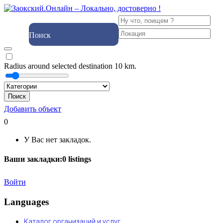
Поиск
Radius around selected destination
10
km.
Поиск
Добавить объект
0
У Вас нет закладок.
Ваши закладки:
0
listings
Войти
Languages
Каталог организаций и услуг