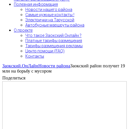
Полезная информация
Новости нашего района
Самые нужные контакты !
Электрички на Тарусской
Автобусные маршруты района
О проекте
Что такое Заокский.Онлайн ?
Платные тарифы размещения
Тарифы размещения рекламы
Центр помощи (FAQ)
Контакты
Заокский.ОнЛайн
Новости района
Заокский район получит 19
млн на борьбу с мусором
Поделиться