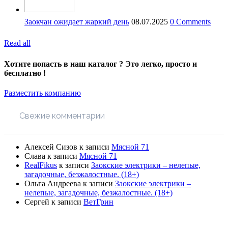
Заокчан ожидает жаркий день
08.07.2025
0 Comments
Read all
Хотите попасть в наш каталог ? Это легко, просто и
бесплатно !
Разместить компанию
Свежие комментарии
Алексей Сизов
к записи
Мясной 71
Слава
к записи
Мясной 71
RealFikus
к записи
Заокские электрики – нелепые,
загадочные, безжалостные. (18+)
Ольга Андреева
к записи
Заокские электрики –
нелепые, загадочные, безжалостные. (18+)
Сергей
к записи
ВетГрин