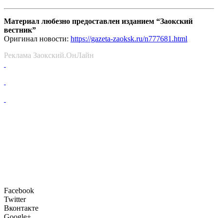
Материал любезно предоставлен изданием “Заокский
вестник”
Оригинал новости:
https://gazeta-zaoksk.ru/n777681.html
Реклама Заокский.ОнЛайн
Facebook
Twitter
Вконтакте
Google+