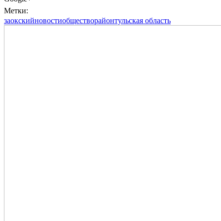
Метки:
заокский
новости
общество
район
тульская область