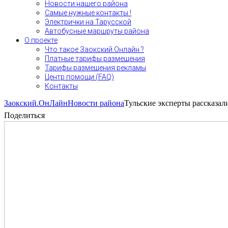
Новости нашего района
Самые нужные контакты !
Электрички на Тарусской
Автобусные маршруты района
О проекте
Что такое Заокский.Онлайн ?
Платные тарифы размещения
Тарифы размещения рекламы
Центр помощи (FAQ)
Контакты
Заокский.ОнЛайн
Новости района
Тульские эксперты рассказал
Поделиться