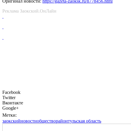
Оригинал новости:
https://gazeta-zaoksk.ru/n778456.html
Реклама Заокский.ОнЛайн
Facebook
Twitter
Вконтакте
Google+
Метки:
заокский
новости
общество
район
тульская область