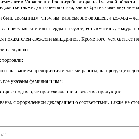
 отмечают в Управлении Роспотребнадзора по Тульской области.
ведомстве также дали советы о том, как выбрать самые вкусные 
н быть ароматным, упругим, равномерно окрашен, а кожура – лег
он слишком мягкий или твердый и сухой, есть вмятины, кожура п
ся показателем свежести мандаринов. Кроме того, чем светлее пло
ли следующее:
 торговли;
кой с названием предприятия и часами работы, на продукцию д
, где указаны фамилия и имя;
оторые подтвердят происхождение и качество продукции.
аны, с оформленной декларацией о соответствии. Также не стои
ик”